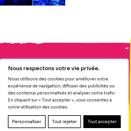
Nous respectons votre vie privée.
Nous utilisons des cookies pour améliorer votre
Programmation
À propos
expérience de navigation, diffuser des publicités ou
Médiation culturelle
des contenus personnalisés et analyser notre trafic.
Politique de confidentialité
En cliquant sur « Tout accepter », vous consentez à
Politique de cookies
notre utilisation des cookies.
INFO@SPIEGELBERGFESTIVAL.COM
Personnaliser
Tout rejeter
Tout accepter